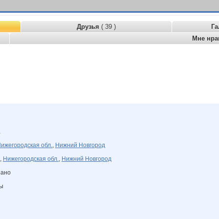
Друзья
( 39 )
Га
Мне нра
а
ижегородская обл.
,
Нижний Новгород
,
Нижегородская обл.
,
Нижний Новгород
зано
ны