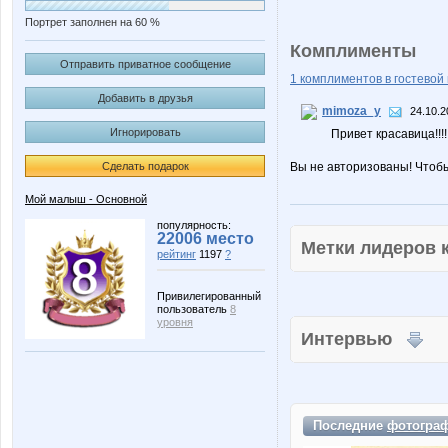
Портрет заполнен на 60 %
Комплименты
Отправить приватное сообщение
1 комплиментов в гостевой 
Добавить в друзья
mimoza_y
24.10.2
Игнорировать
Привет красавица!!!!
Сделать подарок
Вы не авторизованы! Чтоб
Мой малыш - Основной
популярность:
22006 место
Метки лидеров
рейтинг
1197
?
Привилегированный
пользователь
8
уровня
Интервью
Последние
фотогра