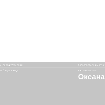
a
:
zxana.www.nn.ru
пользователь имеет с
е 1 года назад
настоящее имя:
Оксана