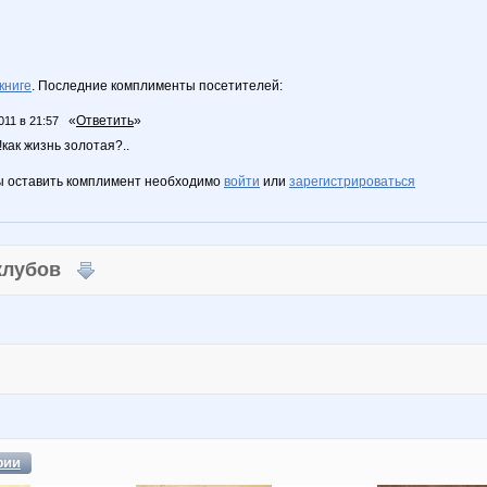
книге
. Последние комплименты посетителей:
«
Ответить
»
011 в 21:57
!как жизнь золотая?..
ы оставить комплимент необходимо
войти
или
зарегистрироваться
 клубов
фии