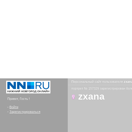
Персональный сайт пользователя
zxan
портрет № 157329 зарегистрирован боле
zxana
Привет, Гость !
-
Войти
-
Зарегистрироваться