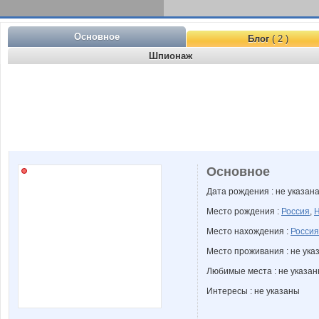
Основное
Блог
( 2 )
Шпионаж
Основное
Дата рождения : не указан
Место рождения :
Россия
,
Н
Место нахождения :
Россия
Место проживания : не ука
Любимые места : не указа
Интересы : не указаны